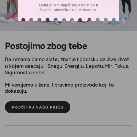
Ovim putem daješ saglasnost da ti
šaljemo obaveštenja putem mejla.
Postojimo zbog tebe
Da ženama damo alate, znanje i podršku da žive život
u kojem osećaju: Snagu. Energiju. Lepotu. Mir. Fokus.
Sigurnost u sebe.
Mi verujemo u žene. I pravimo proizvode koji to
dokazuju.
PROČITAJ NAŠU PRIČU