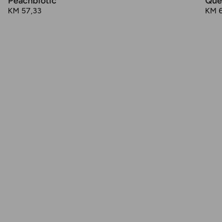
Peachbiotic
Que
KM 57,33
KM 