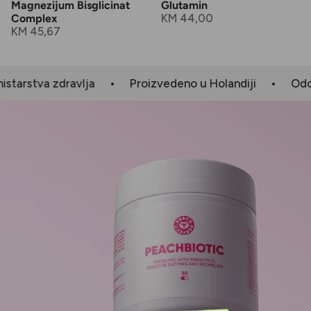
Magnezijum Bisglicinat
Glutamin
KM 44,00
Complex
KM 45,67
•
•
rstva zdravlja
Proizvedeno u Holandiji
Odobren