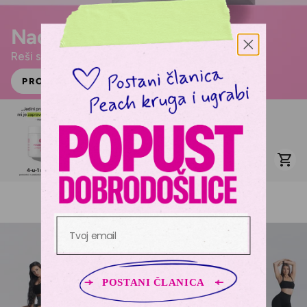
Naduta si?
Reši se nadutosti uz Peachbiotic
PROČITAJ JOŠ
Peachbiotic
KM 57,33
Formula za miran stomak
Email
POSTANI ČLANICA